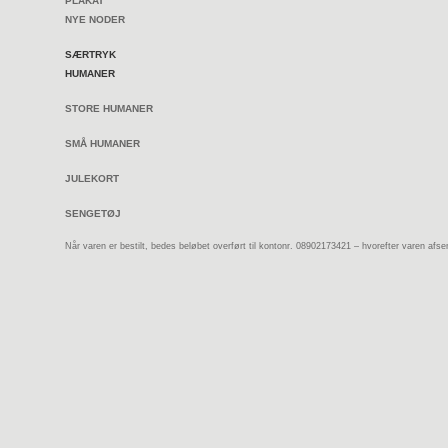
PLAKAT
NYE NODER
SÆRTRYK
HUMANER
STORE HUMANER
SMÅ HUMANER
JULEKORT
SENGETØJ
Når varen er bestilt, bedes beløbet overført til kontonr. 08902173421 – hvorefter varen af